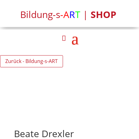
Bildung-s
-A
R
T
|
SHOP
Zurück - Bildung-s-ART
Beate Drexler