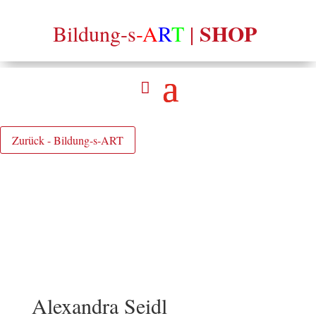
SHOP
Bildung-s
-A
R
T
|
Zurück - Bildung-s-ART
Alexandra Seidl